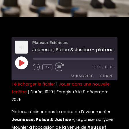
Plateaux Extérieurs
Jeunesse, Police & Justice - plateau 4
Play
Episode
1x
00:00
/
19:10
SUBSCRIBE
SHARE
Télécharger le fichier
|
Jouer dans une nouvelle
fenêtre
|
Durée: 19:10
|
Enregistré le 9 décembre
SHARE
RSS FEED
2025
LINK
Plateau réaliser dans le cadre de l’événement
«
EMBED
Jeunesse, Police & Justice »
, organisé au lycée
Mounier à l’occasion de la venue de
Youssef